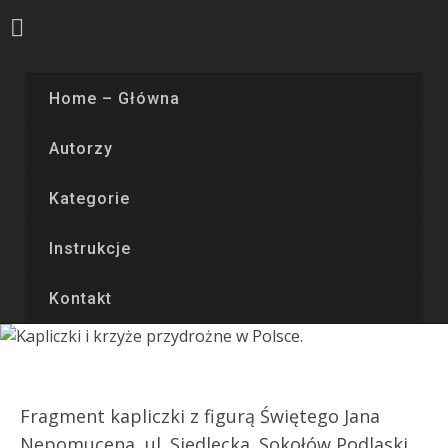
Home – Główna
Autorzy
Kategorie
Instrukcje
Kontakt
Fragment kapliczki z figurą Świętego Jana
Nepomucena, ul. Siedlecka. Sokołów Podlaski.