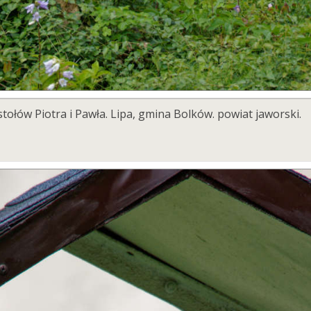
tołów Piotra i Pawła. Lipa, gmina Bolków. powiat jaworski.