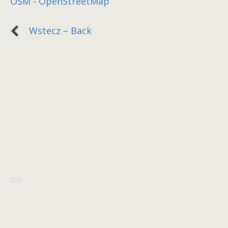
OSM - OpenStreetMap
Wstecz – Back
229