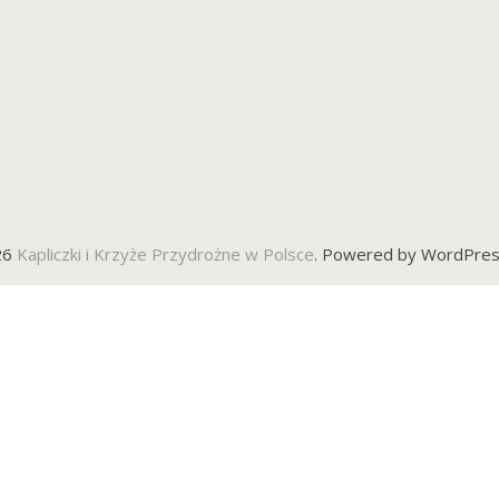
26
Kapliczki i Krzyże Przydrożne w Polsce
. Powered by WordPres