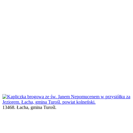
13468. Łacha, gmina Turośl.