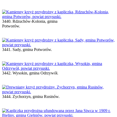
3440. Rdzuchów-Kolonia, gmina
Potworów.
3441. Sady, gmina Potworów.
3442. Wysokin, gmina Odrzywół.
3444. Zychorzyn, gmina Rusinów.