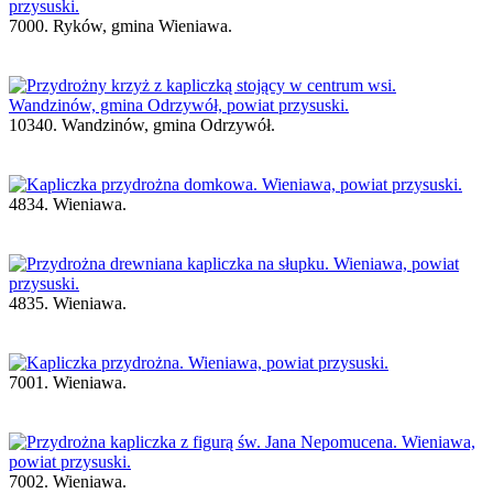
7000. Ryków, gmina Wieniawa.
10340. Wandzinów, gmina Odrzywół.
4834. Wieniawa.
4835. Wieniawa.
7001. Wieniawa.
7002. Wieniawa.