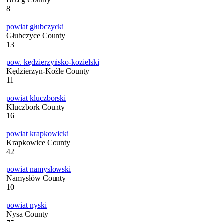
8
powiat głubczycki
Głubczyce County
13
pow. kędzierzyńsko-kozielski
Kędzierzyn-Koźle County
11
powiat kluczborski
Kluczbork County
16
powiat krapkowicki
Krapkowice County
42
powiat namysłowski
Namysłów County
10
powiat nyski
Nysa County