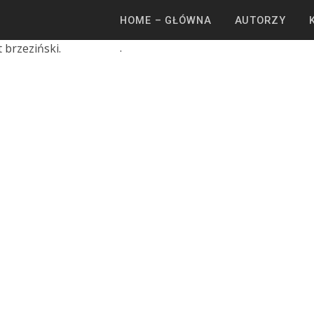
HOME – GŁÓWNA
AUTORZY