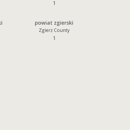
1
i
powiat zgierski
Zgierz County
1