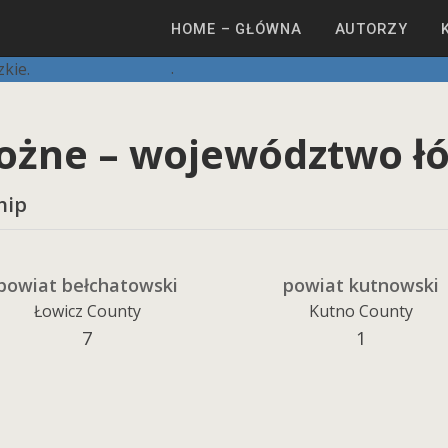
HOME – GŁÓWNA
AUTORZY
rożne – województwo ł
hip
powiat bełchatowski
powiat kutnowski
Łowicz County
Kutno County
7
1