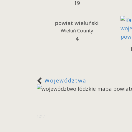
19
powiat wieluński
Wieluń County
4
Województwa
1217