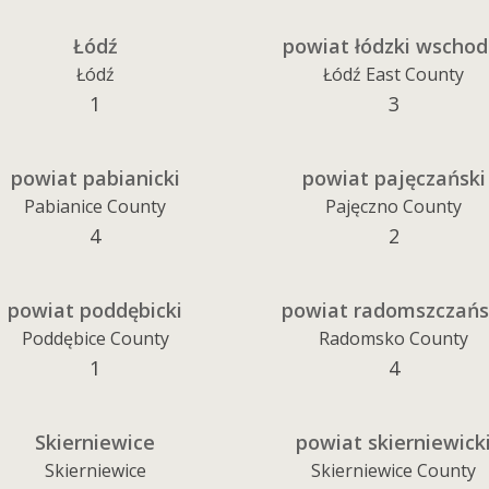
Łódź
powiat łódzki wschod
Łódź
Łódź East County
1
3
powiat pabianicki
powiat pajęczański
Pabianice County
Pajęczno County
4
2
powiat poddębicki
powiat radomszczańs
Poddębice County
Radomsko County
1
4
Skierniewice
powiat skierniewick
Skierniewice
Skierniewice County