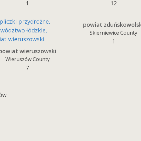
1
12
powiat zduńskowolsk
Skierniewice County
1
powiat wieruszowski
Wieruszów County
7