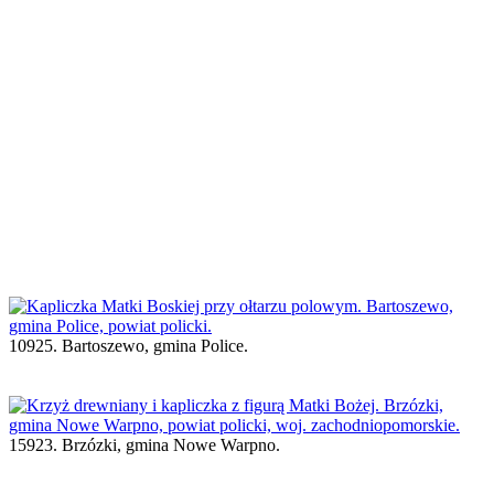
10925. Bartoszewo, gmina Police.
15923. Brzózki, gmina Nowe Warpno.