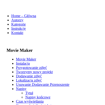
Home – Główna
Autorzy
Kategorie
Instrukcje
Kontakt
Movie Maker
Movie Maker
Instalacja
Przygotowanie zdjęć
Tworzymy nowy projekt
Dodawanie zdjęć
Lokalizacja zdjęć
Usuwanie Dodawanie Przenoszenie
Napisy
Tytuł
Napisy końcowe
Czas wyświetlania